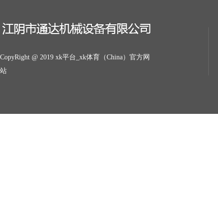
CopyRight @ 2019 xk平台_xk体育（China）官方网
站