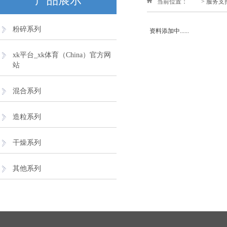
产品展示
当前位置：
首页
> 服务支
粉碎系列
资料添加中......
xk平台_xk体育（China）官方网
站
混合系列
造粒系列
干燥系列
其他系列