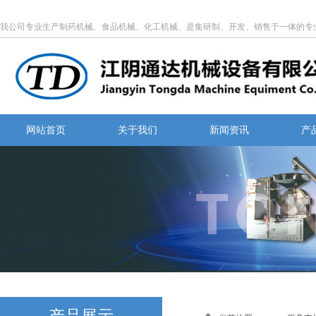
xk平台_xk体育（China）官方网站
我公司专业生产制药机械、食品机械、化工机械、是集研制、开发、销售于一体的专
网站首页
关于我们
新闻资讯
产