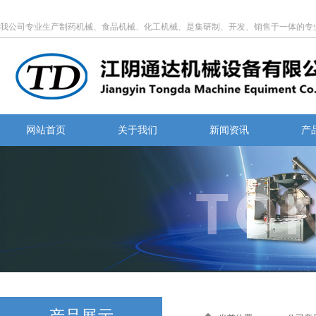
xk平台_xk体育（China）官方网站
我公司专业生产制药机械、食品机械、化工机械、是集研制、开发、销售于一体的专
网站首页
关于我们
新闻资讯
产