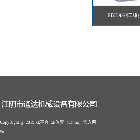
EBH系列二维
CopyRight @ 2019 xk平台_xk体育（China）官方网
站