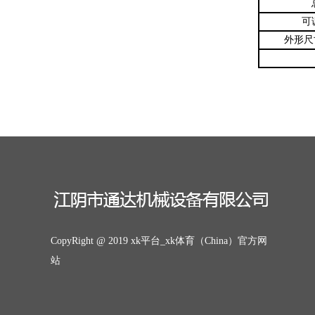
可
外形尺
CopyRight @ 2019 xk平台_xk体育（China）官方网
站