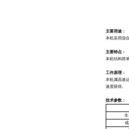
主要用途：
本机采用混
主要特点：
本机结构简
工作原理：
本机属高速
速度获得。
技术参数：
生
成