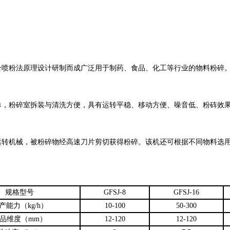
合喷粉法原理设计研制而成广泛用于制药、食品、化工等行业的物料粉碎
单，粉碎室拆装与清洗方便，具有运转平稳、移动方便、噪音低、粉砗效
运转机械，被粉碎物经高速刀片剪切获得粉碎。该机还可根据不同物料选
规格型号
GFSJ-8
GFSJ-16
产能力
（kg/h
）
10-100
50-300
品维度
（
mm
）
1
2
-120
1
2
-120